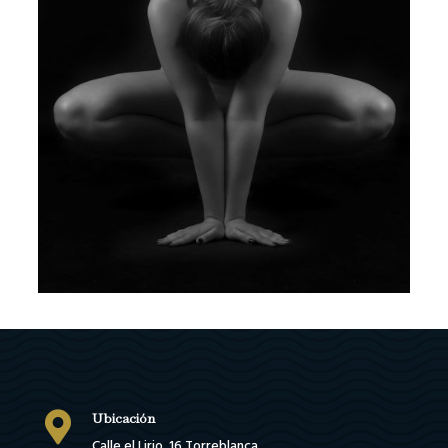

Ubicación
Calle el Lirio, 16
Torreblanca